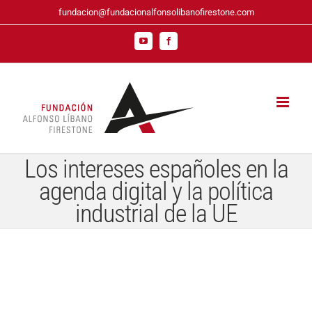
Saltar
fundacion@fundacionalfonsolibanofirestone.com
al
contenido
YouTube
Facebook
Los intereses españoles en la
agenda digital y la política
industrial de la UE