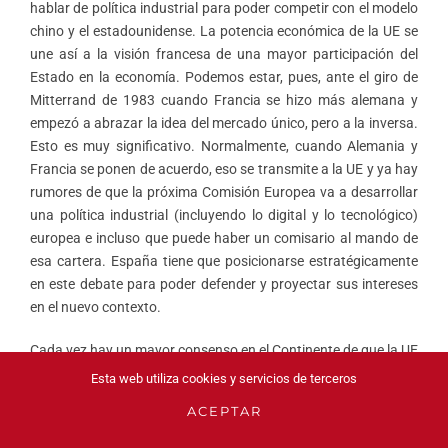
hablar de política industrial para poder competir con el modelo
chino y el estadounidense. La potencia económica de la UE se
une así a la visión francesa de una mayor participación del
Estado en la economía. Podemos estar, pues, ante el giro de
Mitterrand de 1983 cuando Francia se hizo más alemana y
empezó a abrazar la idea del mercado único, pero a la inversa.
Esto es muy significativo. Normalmente, cuando Alemania y
Francia se ponen de acuerdo, eso se transmite a la UE y ya hay
rumores de que la próxima Comisión Europea va a desarrollar
una política industrial (incluyendo lo digital y lo tecnológico)
europea e incluso que puede haber un comisario al mando de
esa cartera. España tiene que posicionarse estratégicamente
en este debate para poder defender y proyectar sus intereses
en el nuevo contexto.
Cada vez hay un mayor consenso en el Continente de que la UE
necesita desarrollar cierta autonomía estratégica y para eso
Esta web utiliza cookies y servicios de terceros
necesita desarrollar tanto el sector de la defensa, incluida la
ACEPTAR
ciberdefensa, como tener sus propias plataformas digitales e
inteligencia artificial. El sector bancario sirve aquí de ejemplo.