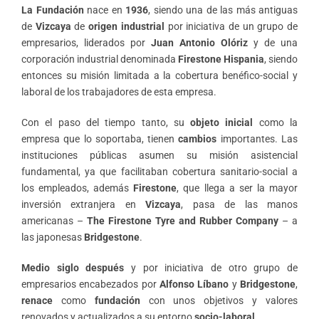
La Fundación
nace en
1936
, siendo una de las más antiguas
de
Vizcaya
de
origen industrial
por iniciativa de un grupo de
empresarios, liderados por
Juan Antonio Olóriz
y de una
corporación industrial denominada
Firestone Hispania
, siendo
entonces su misión limitada a la cobertura benéfico-social y
laboral de los trabajadores de esta empresa.
Con el paso del tiempo tanto, su
objeto inicial
como la
empresa que lo soportaba, tienen
cambios
importantes. Las
instituciones públicas asumen su misión asistencial
fundamental, ya que facilitaban cobertura sanitario-social a
los empleados, además
Firestone
, que llega a ser la mayor
inversión extranjera en
Vizcaya
, pasa de las manos
americanas –
The Firestone Tyre and Rubber Company
– a
las japonesas
Bridgestone
.
Medio siglo después
y por iniciativa de otro grupo de
empresarios encabezados por
Alfonso Líbano
y
Bridgestone
,
renace
como
fundación
con unos objetivos y valores
renovados y actualizados a su entorno
socio-laboral.