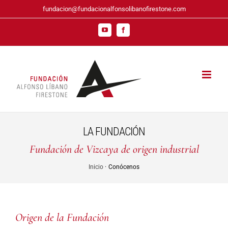
Saltar
fundacion@fundacionalfonsolibanofirestone.com
al
contenido
YouTube
Facebook
LA FUNDACIÓN
Fundación de Vizcaya de origen industrial
Inicio
· Conócenos
Origen de la Fundación