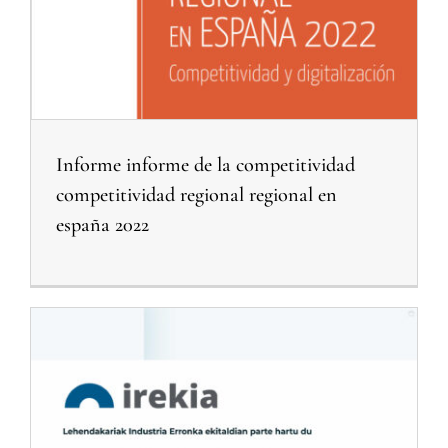
Informe informe de la competitividad
competitividad regional regional en
españa 2022
El Lehendakari asegura que las nuevas generaciones responderán al reto industrial y «mejorarán el patrimonio recibido»