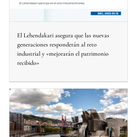
El Lehendakari asegura que las nuevas
generaciones responderán al reto
industrial y «mejorarán el patrimonio
recibido»
Bilbao es la décima ciudad europea más atractiva para invertir