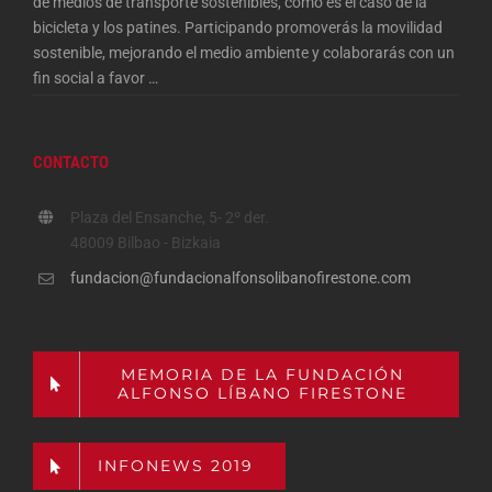
de medios de transporte sostenibles, como es el caso de la
bicicleta y los patines. Participando promoverás la movilidad
sostenible, mejorando el medio ambiente y colaborarás con un
fin social a favor
…
CONTACTO
Plaza del Ensanche, 5- 2º der.
48009 Bilbao - Bizkaia
fundacion@fundacionalfonsolibanofirestone.com
MEMORIA DE LA FUNDACIÓN
ALFONSO LÍBANO FIRESTONE
INFONEWS 2019