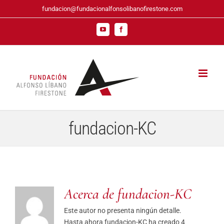
Saltar
fundacion@fundacionalfonsolibanofirestone.com
al
contenido
YouTube
Facebook
fundacion-KC
Acerca de
fundacion-KC
Este autor no presenta ningún detalle.
Hasta ahora fundacion-KC ha creado 4