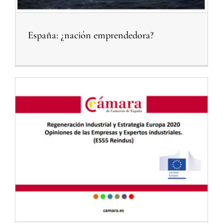
España: ¿nación emprendedora?
Noticias relacionadas Objetivo Foro de Expertos
Regeneración industrial y Estrategia Europa 2020
Noticias Relacionadas Proyecto Experiencias de Éxito