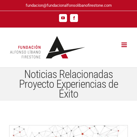
Saltar
fundacion@fundacionalfonsolibanofirestone.com
al
contenido
YouTube
Facebook
Noticias Relacionadas
Proyecto Experiencias de
Éxito