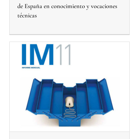
de España en conocimiento y vocaciones
técnicas
Noticias relacionadas Objetivo Foro de Expertos
Noticias Relacionadas Proyecto Experiencias de Éxito