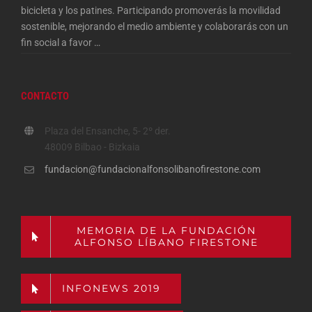
bicicleta y los patines. Participando promoverás la movilidad
sostenible, mejorando el medio ambiente y colaborarás con un
fin social a favor
…
CONTACTO
Plaza del Ensanche, 5- 2º der.
48009 Bilbao - Bizkaia
fundacion@fundacionalfonsolibanofirestone.com
MEMORIA DE LA FUNDACIÓN
ALFONSO LÍBANO FIRESTONE
INFONEWS 2019