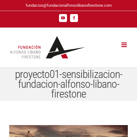
Saltar
fundacion@fundacionalfonsolibanofirestone.com
al
contenido
YouTube
Facebook
proyecto01-sensibilizacion-
fundacion-alfonso-libano-
firestone