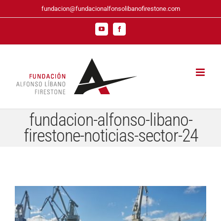
Saltar
fundacion@fundacionalfonsolibanofirestone.com
al
contenido
YouTube
Facebook
fundacion-alfonso-libano-
firestone-noticias-sector-24