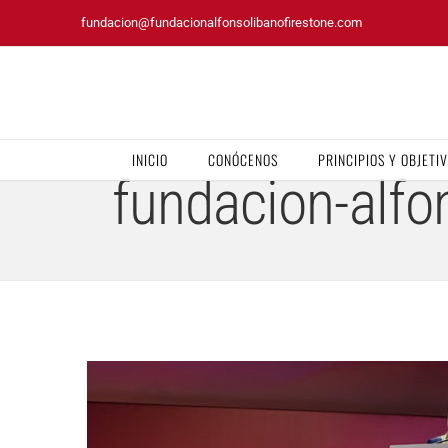
Saltar
fundacion@fundacionalfonsolibanofirestone.com
al
contenido
INICIO
CONÓCENOS
PRINCIPIOS Y OBJETI
fundacion-alfon