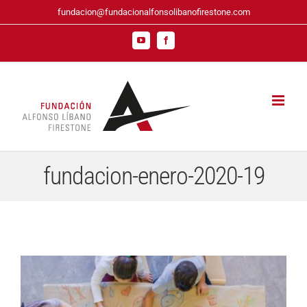
Saltar
fundacion@fundacionalfonsolibanofirestone.com
al
contenido
YouTube
Facebook
fundacion-enero-2020-19