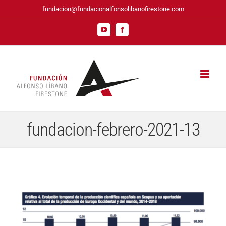
Saltar
fundacion@fundacionalfonsolibanofirestone.com
al
contenido
YouTube
Facebook
fundacion-febrero-2021-13