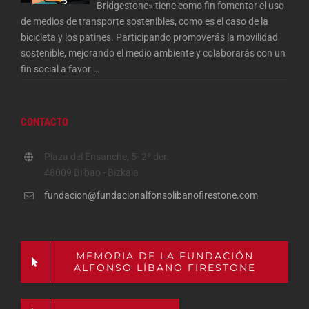
Bridgestone» tiene como fin fomentar el uso
de medios de transporte sostenibles, como es el caso de la
bicicleta y los patines. Participando promoverás la movilidad
sostenible, mejorando el medio ambiente y colaborarás con un
fin social a favor
…
CONTACTO
Plaza del Ensanche, 5- 2º der.
48009 Bilbao - Bizkaia
fundacion@fundacionalfonsolibanofirestone.com
MEMORIA DE LA FUNDACIÓN
ALFONSO LÍBANO FIRESTONE