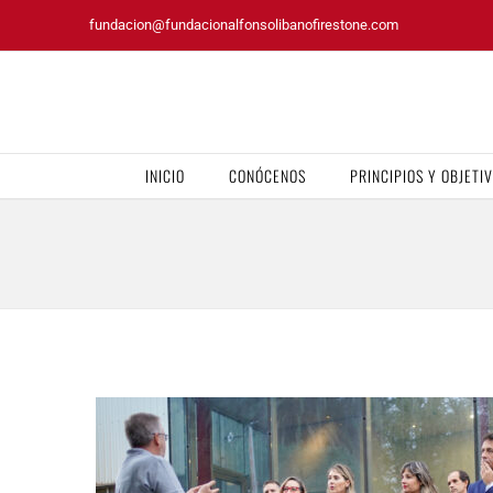
Saltar
fundacion@fundacionalfonsolibanofirestone.com
al
contenido
INICIO
CONÓCENOS
PRINCIPIOS Y OBJETI