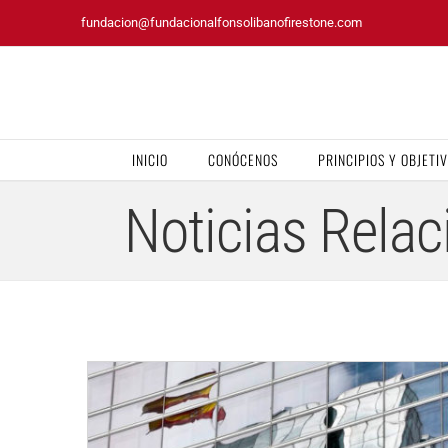
Saltar
fundacion@fundacionalfonsolibanofirestone.com
al
contenido
INICIO
CONÓCENOS
PRINCIPIOS Y OBJETI
Noticias Relac