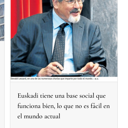
Euskadi tiene una base social que funciona bien, lo que no es fácil en el mundo actual
Noticias Relacionadas Proyecto Ciclo de Expertos
Euskadi tiene una base social que
funciona bien, lo que no es fácil en
el mundo actual