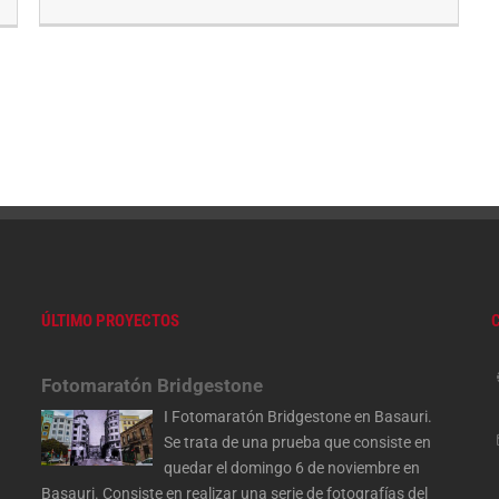
ÚLTIMO PROYECTOS
Fotomaratón Bridgestone
I Fotomaratón Bridgestone en Basauri.
Se trata de una prueba que consiste en
quedar el domingo 6 de noviembre en
Basauri. Consiste en realizar una serie de fotografías del