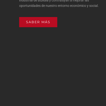
industrial de Bizkaia y contribuyan a mejorar las
oportunidades de nuestro entorno económico y social.
SABER MÁS