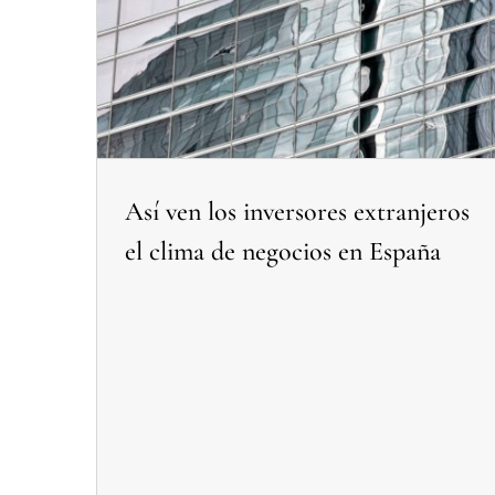
Así ven los inversores extranjeros el clima de negocios en España
Noticias Relacionadas Proyecto Ciclo de Expertos
Así ven los inversores extranjeros
el clima de negocios en España