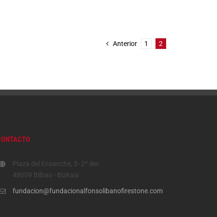
Anterior
1
2
CONTACTO
Plaza del Ensanche, 5- 2º der.
48009 Bilbao - Bizkaia
fundacion@fundacionalfonsolibanofirestone.com