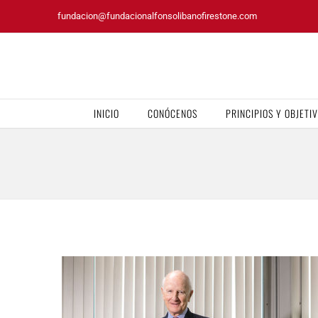
Saltar
fundacion@fundacionalfonsolibanofirestone.com
al
contenido
INICIO
CONÓCENOS
PRINCIPIOS Y OBJETI