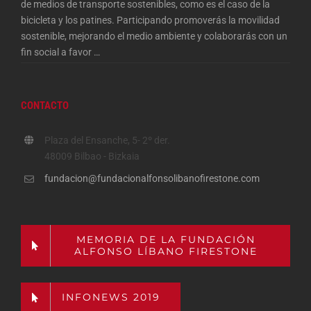
de medios de transporte sostenibles, como es el caso de la
bicicleta y los patines. Participando promoverás la movilidad
sostenible, mejorando el medio ambiente y colaborarás con un
fin social a favor
…
CONTACTO
Plaza del Ensanche, 5- 2º der.
48009 Bilbao - Bizkaia
fundacion@fundacionalfonsolibanofirestone.com
MEMORIA DE LA FUNDACIÓN
ALFONSO LÍBANO FIRESTONE
INFONEWS 2019