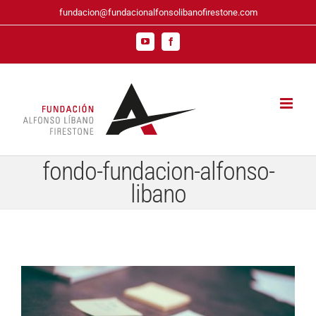
Saltar
fundacion@fundacionalfonsolibanofirestone.com
al
contenido
YouTube
Facebook
fondo-fundacion-alfonso-
libano