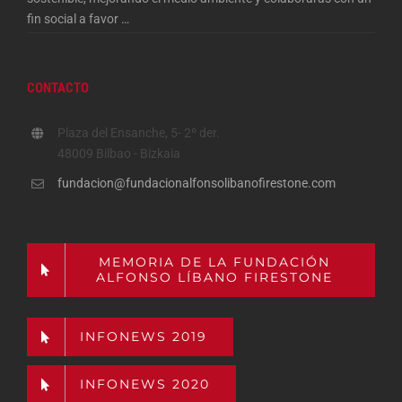
fin social a favor
…
CONTACTO
Plaza del Ensanche, 5- 2º der.
48009 Bilbao - Bizkaia
fundacion@fundacionalfonsolibanofirestone.com
MEMORIA DE LA FUNDACIÓN
ALFONSO LÍBANO FIRESTONE
INFONEWS 2019
INFONEWS 2020