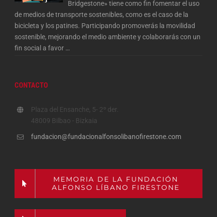
Bridgestone» tiene como fin fomentar el uso
de medios de transporte sostenibles, como es el caso de la
bicicleta y los patines. Participando promoverás la movilidad
sostenible, mejorando el medio ambiente y colaborarás con un
fin social a favor
…
CONTACTO
Plaza del Ensanche, 5- 2º der.
48009 Bilbao - Bizkaia
fundacion@fundacionalfonsolibanofirestone.com
MEMORIA DE LA FUNDACIÓN
ALFONSO LÍBANO FIRESTONE