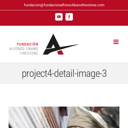
Saltar
fundacion@fundacionalfonsolibanofirestone.com
al
contenido
YouTube
Facebook
project4-detail-image-3