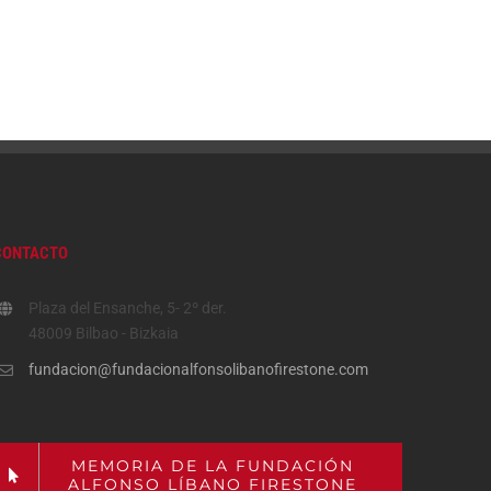
CONTACTO
Plaza del Ensanche, 5- 2º der.
48009 Bilbao - Bizkaia
fundacion@fundacionalfonsolibanofirestone.com
MEMORIA DE LA FUNDACIÓN
ALFONSO LÍBANO FIRESTONE