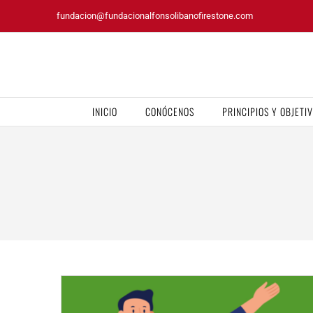
Saltar
fundacion@fundacionalfonsolibanofirestone.com
al
contenido
INICIO
CONÓCENOS
PRINCIPIOS Y OBJETI