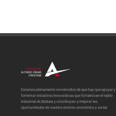
Estamos plenamente convencidos de que hay que apoyar y
fomentar iniciativas innovadoras que fortalezcan el tejido
industrial de Bizkaia y contribuyan a mejorar las
oportunidades de nuestro entorno económico y social.