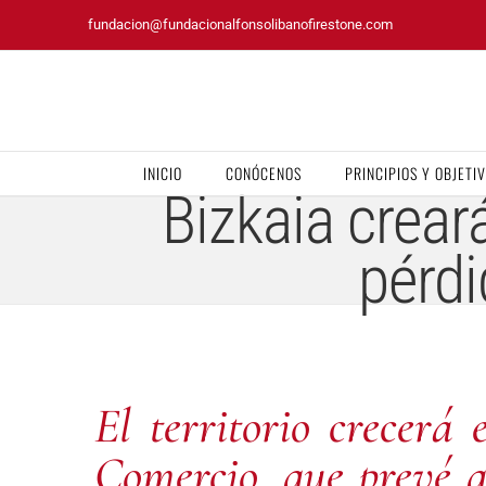
Saltar
fundacion@fundacionalfonsolibanofirestone.com
al
contenido
INICIO
CONÓCENOS
PRINCIPIOS Y OBJETI
Bizkaia crear
pérdi
El territorio crecerá
Comercio, que prevé q