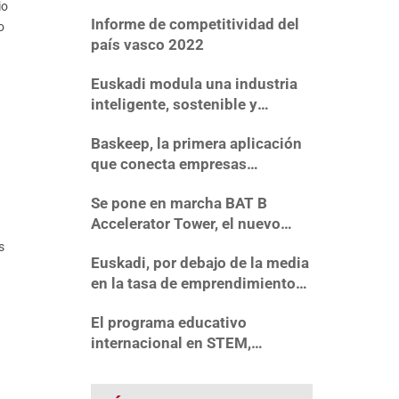
último año.
io
Informe de competitividad del
o
país vasco 2022
Euskadi modula una industria
inteligente, sostenible y
eficiente
Baskeep, la primera aplicación
que conecta empresas
industriales vascas con
Se pone en marcha BAT B
inversores
Accelerator Tower, el nuevo
motor del talento, el
s
Euskadi, por debajo de la media
emprendimiento tecnológico y
en la tasa de emprendimiento
la innovación en Bizkaia
en España
El programa educativo
internacional en STEM,
Greenpower, visita la planta de
Bridgestone de Basauri