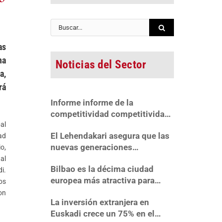
Buscar:
as
na
Noticias del Sector
a,
rá
Informe informe de la
competitividad competitividad
al
regional regional en españa
El Lehendakari asegura que las
ad
2022
nuevas generaciones
o,
responderán al reto industrial y
al
Bilbao es la décima ciudad
«mejorarán el patrimonio
i.
europea más atractiva para
recibido»
os
invertir
on
La inversión extranjera en
Euskadi crece un 75% en el