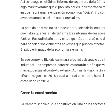
Así se recoge en el último informe de coyuntura de la Cáma
algo más favorable que el previsto por el Gobierno vasco t
en que habrá una ralentización económica “lógica”, indicó
avances anuales del PIB superiores al 3%.
La pérdida de ritmo no es preocupante, coincide la instituc
que habrá que “estar alerta” ante los síntomas de desaceler
2,6% en Euskadi el año que viene, algo más que el cálculo
para soportar los elementos adversos que pueden afectar a
Brexit o el frenazo de la economía alemana.
En ese contexto Bizkaia caminará algo más despacio que los
industrial. Las empresas industriales notarán el año que vi
más expuestas al contexto exterior. Aun así la visión a dí
cifra de negocio en 2018 y casi la mitad cree que lo hará e
estabilidad en 2019.
Crece la construcción
La Cámara señala que la construcción, uno de los sectores 