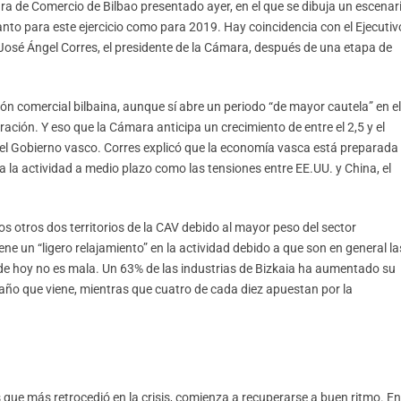
ra de Comercio de Bilbao presentado ayer, en el que se dibuja un escenar
anto para este ejercicio como para 2019. Hay coincidencia con el Ejecutiv
 José Ángel Corres, el presidente de la Cámara, después de una etapa de
ión comercial bilbaina, aunque sí abre un periodo “de mayor cautela” en el
ación. Y eso que la Cámara anticipa un crecimiento de entre el 2,5 y el
 del Gobierno vasco. Corres explicó que la economía vasca está preparada
 la actividad a medio plazo como las tensiones entre EE.UU. y China, el
 otros dos territorios de la CAV debido al mayor peso del sector
ene un “ligero relajamiento” en la actividad debido a que son en general la
a de hoy no es mala. Un 63% de las industrias de Bizkaia ha aumentado su
l año que viene, mientras que cuatro de cada diez apuestan por la
que más retrocedió en la crisis, comienza a recuperarse a buen ritmo. En