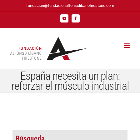
Saltar
fundacion@fundacionalfonsolibanofirestone.com
al
contenido
YouTube
Facebook
España necesita un plan:
reforzar el músculo industrial
Búsqueda