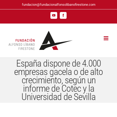
Saltar
fundacion@fundacionalfonsolibanofirestone.com
al
contenido
YouTube
Facebook
España dispone de 4.000
empresas gacela o de alto
crecimiento, según un
informe de Cotec y la
Universidad de Sevilla