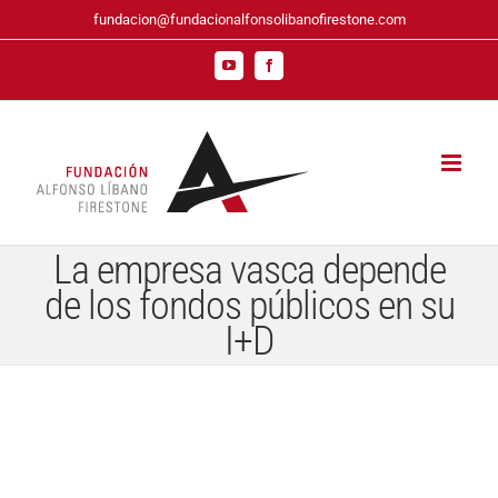
Saltar
fundacion@fundacionalfonsolibanofirestone.com
al
contenido
YouTube
Facebook
La empresa vasca depende
de los fondos públicos en su
I+D