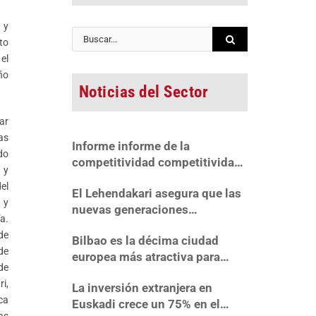
 y
Buscar:
to
el
ño
Noticias del Sector
ar
as
Informe informe de la
do
competitividad competitividad
 y
regional regional en españa
el
El Lehendakari asegura que las
2022
 y
nuevas generaciones
a.
responderán al reto industrial y
de
Bilbao es la décima ciudad
«mejorarán el patrimonio
de
europea más atractiva para
recibido»
de
invertir
i,
La inversión extranjera en
ca
Euskadi crece un 75% en el
as