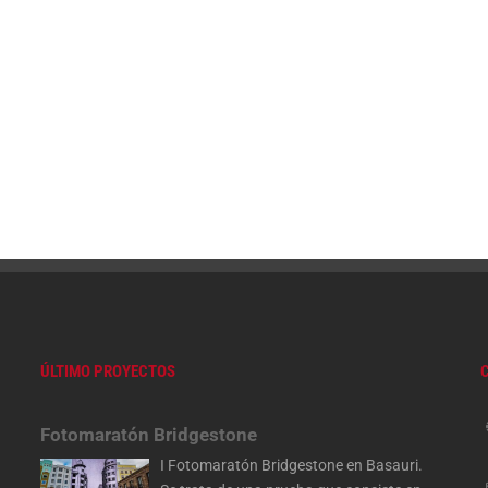
ÚLTIMO PROYECTOS
Fotomaratón Bridgestone
I Fotomaratón Bridgestone en Basauri.