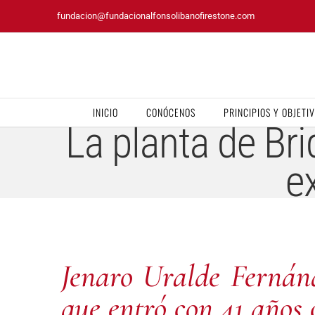
Saltar
fundacion@fundacionalfonsolibanofirestone.com
al
contenido
INICIO
CONÓCENOS
PRINCIPIOS Y OBJETI
La planta de Br
e
Jenaro Uralde Fernánd
que entró con 41 años