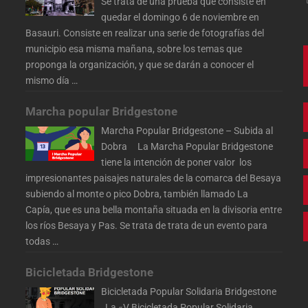
Se trata de una prueba que consiste en
quedar el domingo 6 de noviembre en
Basauri. Consiste en realizar una serie de fotografías del
municipio esa misma mañana, sobre los temas que
proponga la organización, y que se darán a conocer el
mismo día
…
Marcha popular Bridgestone
Marcha Popular Bridgestone – Subida al
Dobra La Marcha Popular Bridgestone
tiene la intención de poner valor los
impresionantes paisajes naturales de la comarca del Besaya
subiendo al monte o pico Dobra, también llamado La
Capía, que es una bella montaña situada en la divisoria entre
los ríos Besaya y Pas. Se trata de trata de un evento para
todas
…
Bicicletada Bridgestone
Bicicletada Popular Solidaria Bridgestone
La «V Bicicletada Popular Solidaria