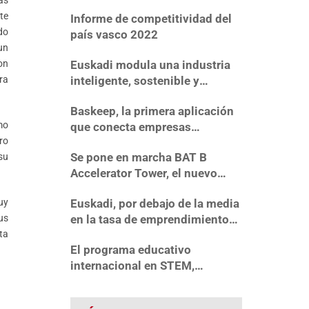
último año.
te
Informe de competitividad del
do
país vasco 2022
un
on
Euskadi modula una industria
ra
inteligente, sostenible y
eficiente
Baskeep, la primera aplicación
mo
que conecta empresas
ro
industriales vascas con
Se pone en marcha BAT B
su
inversores
Accelerator Tower, el nuevo
motor del talento, el
uy
Euskadi, por debajo de la media
emprendimiento tecnológico y
us
en la tasa de emprendimiento
la innovación en Bizkaia
ta
en España
El programa educativo
internacional en STEM,
Greenpower, visita la planta de
Bridgestone de Basauri