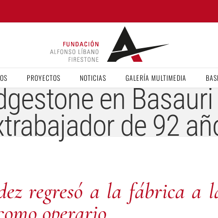
VOS
PROYECTOS
NOTICIAS
GALERÍA MULTIMEDIA
BAS
idgestone en Basaur
xtrabajador de 92 añ
ez regresó a la fábrica a l
 como operario