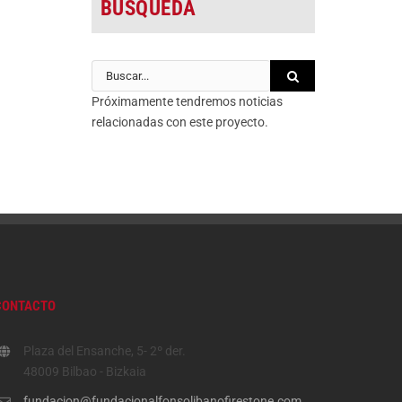
BÚSQUEDA
Buscar:
Próximamente tendremos noticias
relacionadas con este proyecto.
CONTACTO
Plaza del Ensanche, 5- 2º der.
48009 Bilbao - Bizkaia
fundacion@fundacionalfonsolibanofirestone.com