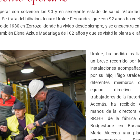
perar con solvencia los 90 y en semejante estado de salud. Vitalidad
 Se trata del bilbaíno Jenaro Uralde Fernández, que con 92 años ha vuel
o de 1930 en Zorroza, donde ha vivido desde siempre, y se encuentra en 
ambién Elena Azkue Madariaga de 102 años y que se visitó la planta el a
Uralde, ha podido realiz
un breve recorrido por l
instalaciones acompaña
por su hijo, Iñigo Uralde
diferentes miembros d
equipo directivo
trabajadores de la factorí
Además, ha recibido 
manos de la directora 
RR.HH. de la fábrica 
Bridgestone en Basaur
María Aldecoa una pla
conmemorativa. «Est