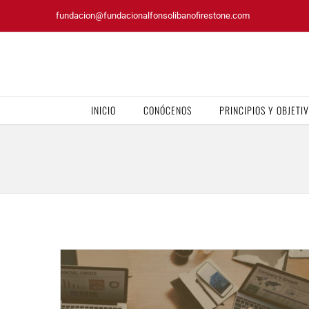
Saltar
fundacion@fundacionalfonsolibanofirestone.com
al
contenido
INICIO
CONÓCENOS
PRINCIPIOS Y OBJETI