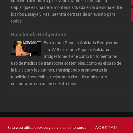
subiendo al monte o pico Dobra, también llamado La
Capía, que es una bella montaña situada en la divisoria entre
los ríos Besaya y Pas. Se trata de trata de un evento para
todas
…
Bicicletada Bridgestone
Bicicletada Popular Solidaria Bridgestone
La «V Bicicletada Popular Solidaria
Bridgestone» tiene como fin fomentar el
uso de medios de transporte sostenibles, como es el caso de
la bicicleta y los patines. Participando promoverás la
movilidad sostenible, mejorando el medio ambiente y
colaborarás con un fin social a favor
…
 LOS DERECHOS RESERVADOS
ACEPTAR
Esta web utiliza cookies y servicios de terceros