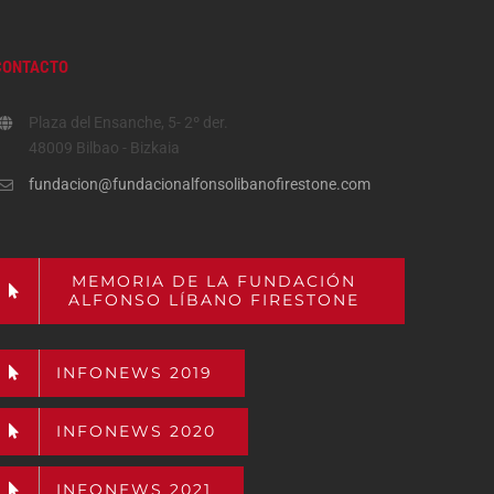
CONTACTO
Plaza del Ensanche, 5- 2º der.
48009 Bilbao - Bizkaia
fundacion@fundacionalfonsolibanofirestone.com
MEMORIA DE LA FUNDACIÓN
ALFONSO LÍBANO FIRESTONE
INFONEWS 2019
INFONEWS 2020
INFONEWS 2021