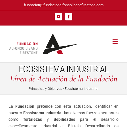
Saltar
fundacion@fundacionalfonsolibanofirestone.com
al
contenido
YouTube
Facebook
ECOSISTEMA INDUSTRIAL
Línea de Actuación de la Fundación
Principios y Objetivos
· Ecosistema Industrial
La
Fundación
pretende con esta actuación, identificar en
nuestro
Ecosistema Industrial
las diversas fuerzas actuantes
como
fortalezas
y
debilidades
para el desarrollo
específicamente industrial en Bizkaia. Desarrollando los